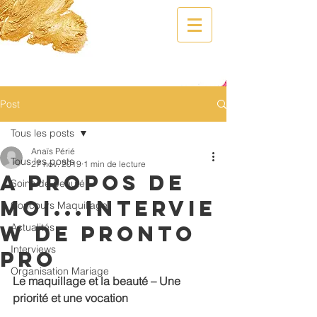
Post
Tous les posts
Anaïs Périé
Tous les posts
27 nov. 2019
1 min de lecture
A propos de
Soins de beauté
moi...Intervie
Concours Maquillage
w de Pronto
Actualités
Interviews
Pro
Organisation Mariage
Le maquillage et la beauté – Une 
priorité et une vocation 