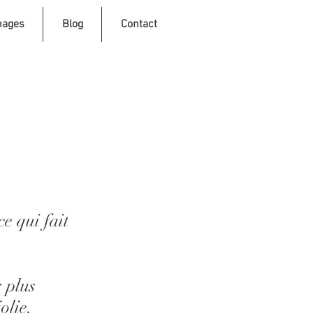
nages
Blog
Contact
e qui fait
s plus
olie.