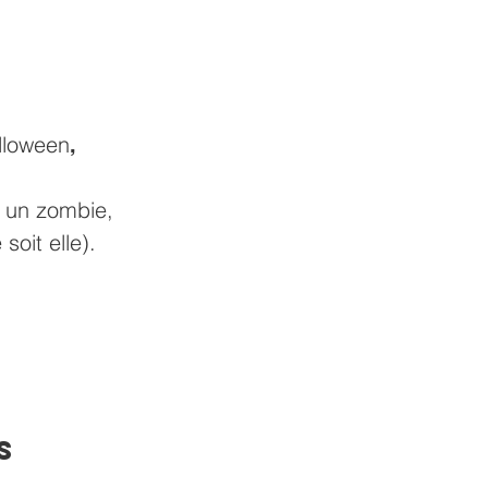
lloween
,
à un zombie,
soit elle).
s