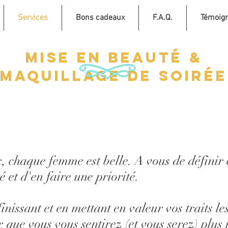
Services
Bons cadeaux
F.A.Q.
Témoig
Mise en beauté &
Maquillage de soirée
 chaque femme est belle. A vous de définir c
é et d'en faire une priorité.
finissant et en mettant en valeur vos traits le
que vous vous sentirez (et vous serez) plus j