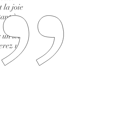
 la joie
tant à
 un teint
gerez une