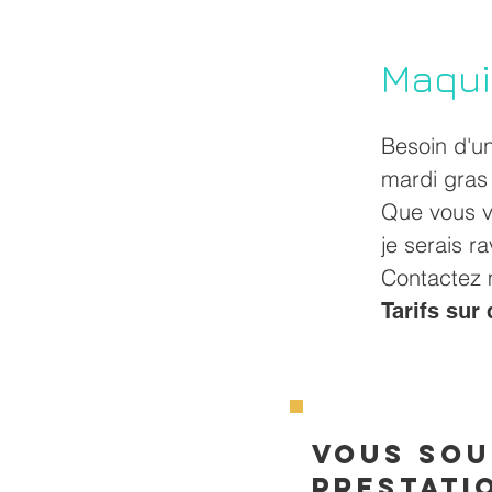
Maquil
Besoin d'u
mardi gras 
Que vous v
je serais r
Contactez m
Tarifs sur
Vous sou
prestati