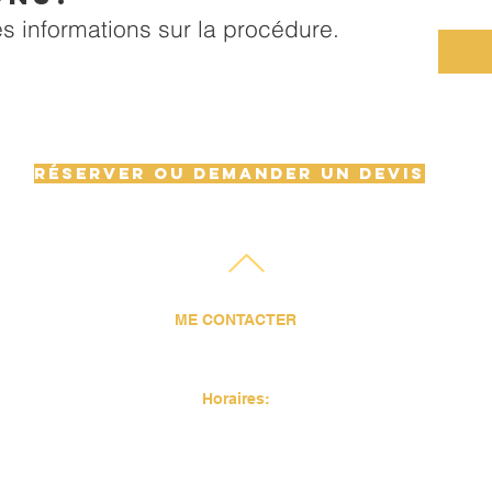
es informations sur la procédure.
Réserver ou demander un devis
ME CONTACTER
Tel.06 58 96 08 79
an.perie@gmail.com
Horaires:
Lundi- Mardi - Jeudi - Vendredi - Samedi
De 10h à 18h
Dimanche et rendez-vous après 19h: Majoration de 30%