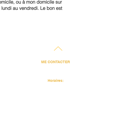
omicile, ou à mon domicile sur
lundi au vendredi. Le bon est
ME CONTACTER
Tel.06 58 96 08 79
an.perie@gmail.com
Horaires:
Lundi- Mardi - Jeudi - Vendredi - Samedi
De 10h à 18h
Dimanche et rendez-vous après 19h: Majoration de 30%
-
Tous droits réservés