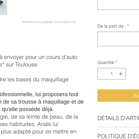
De la part de :
*
à envoyer pour un cours d'auto
Quantité
*
e* sur Toulouse.
re les bases du maquillage
ofessionnelle, lui proposera tout
Aj
e de sa trousse à maquillage et de
ts qu'elle posséde déjà.
ie, de sa teinte de peau, de la
DÉTAILS D'ART
ses habitudes, Anaïs lui
Bon cadeau version
e plus adapté pour se mettre en
POLITIQUE D'É