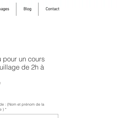
nages
Blog
Contact
 pour un cours
illage de 2h à
1
 de : (Nom et prénom de la
e )
*