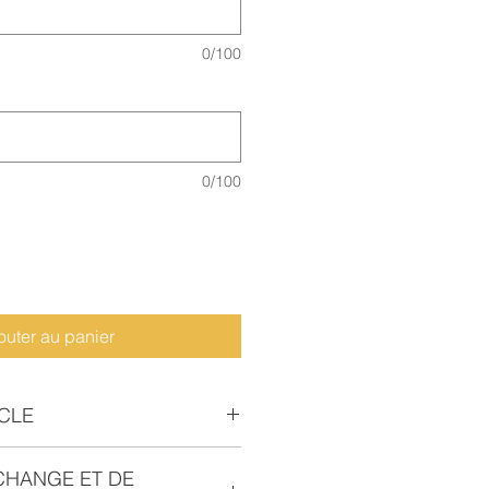
0/100
0/100
outer au panier
ICLE
 numérique
CHANGE ET DE