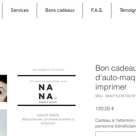
Services
Bons cadeaux
F.A.Q.
Témoig
Bon cadeau
d'auto-maqu
imprimer
SKU : 36421537613519
Prix
120,00 €
Cadeau à l'attention
personne bénéficiair