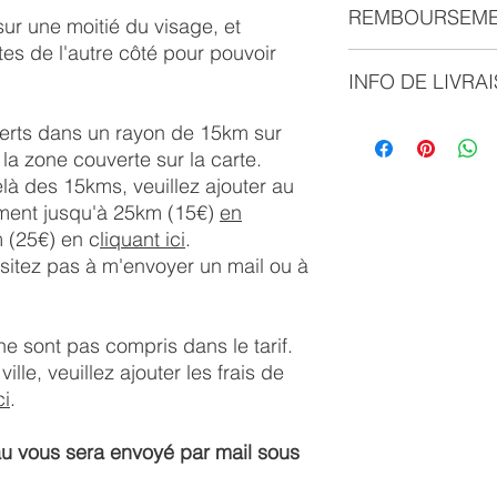
REMBOURSEM
sur une moitié du visage, et
tes de l'autre côté pour pouvoir
Bon ni échangeable 
INFO DE LIVRA
Valable 6 mois.
Livraison sous 1 à 2 j
erts dans un rayon de 15km sur
la zone couverte sur la carte.
à des 15kms, veuillez ajouter au
ement jusqu'à 25km (15€)
en
 (25€) en c
liquant ici
.
sitez pas à m'envoyer un mail ou à
ne sont pas compris dans le tarif.
ville, veuillez ajouter les frais de
ci
.
au vous sera envoyé par mail sous